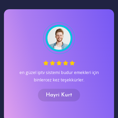
Test alıp deneyin Ardından Satın Alın bence
farkı gormenız açısından dıyorum teşekkürler.
Nazmi Oran