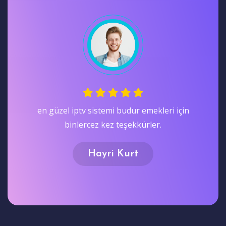
Test alıp deneyin Ardından Satın Alın bence
farkı gormenız açısından dıyorum teşekkürler.
Nazmi Oran